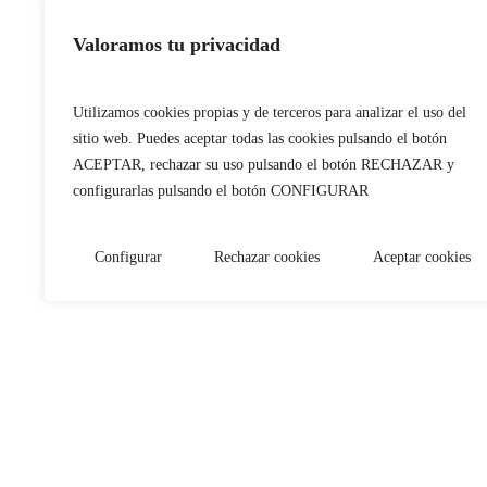
La
boca seca
o xer
Valoramos tu privacidad
dental
por la disminución
Utilizamos cookies propias y de terceros para analizar el uso del
repetida de tener 
sitio web. Puedes aceptar todas las cookies pulsando el botón
ACEPTAR, rechazar su uso pulsando el botón RECHAZAR y
Odontolo
configurarlas pulsando el botón CONFIGURAR
consecuencias nega
Configurar
Rechazar cookies
Aceptar cookies
conservad
Servicios
Síntomas de la bo