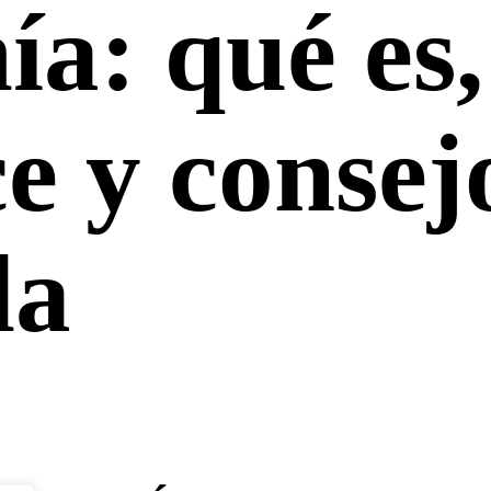
miento
a: qué es,
iatría
e y consej
ia
la
al
 estética