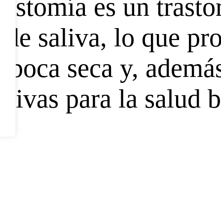
ostomía es un trasto
 de saliva, lo que pr
la boca seca y, ademá
gía
tivas para la salud 
ora
ca seca