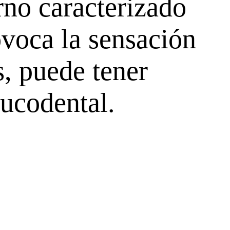
rno caracterizado
ovoca la sensación
s, puede tener
bucodental.