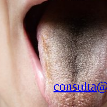
a
sita
consulta@
es de pago