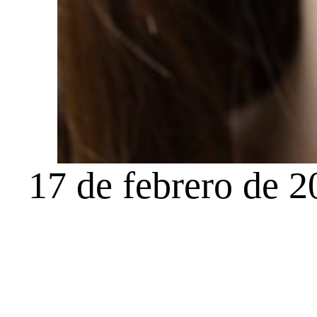
Tratamient
Periodonc
Ortodonc
17 de febrero de 
Implantes