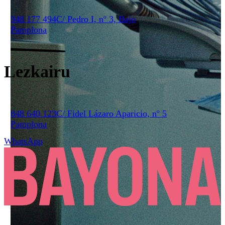
948 177 494
C/ Pedro I, nº 3, Bajo
Pamplona
Lezkairu
848 640 123
C/ Fidel Lázaro Aparicio, nº 5
Pamplona
WhatsApp