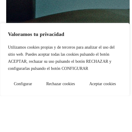
Valoramos tu privacidad
Utilizamos cookies propias y de terceros para analizar el uso del
sitio web. Puedes aceptar todas las cookies pulsando el botón
ACEPTAR, rechazar su uso pulsando el botón RECHAZAR y
Lezkairu
configurarlas pulsando el botón CONFIGURAR
Configurar
Rechazar cookies
Aceptar cookies
Iturrama
848 640 123
C/ Fidel Lázaro Aparicio, nº 5
948 177 494
C/ Pedro I, nº 3, Bajo