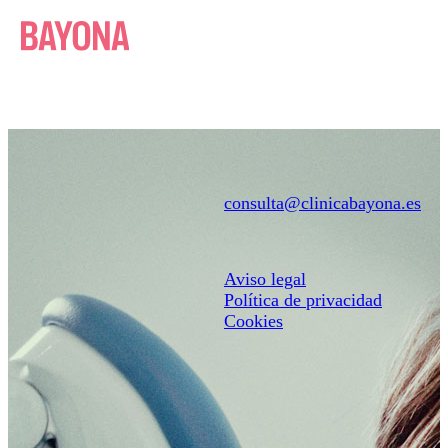
EUS
Clínica
Conócenos
Equipo
consulta@clinicabayona.es
Tecnología
Primera visita
Aviso legal
Facilidades de pago
Política de privacidad
Tratamientos
Cookies
Periodoncia
Ortodoncia
Implantes