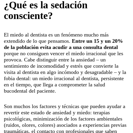
Blanqueamiento
¿Qué es la sedación
Odontopediatría
consciente?
Endodoncia
Cirugía oral
El miedo al dentista es un fenómeno mucho más
extendido de lo que pensamos.
Entre un 15 y un 20%
Prótesis y estética
de la población evita acudir a una consulta dental
dental
porque no consiguen vencer el miedo irracional que les
provoca. Cabe distinguir entre la ansiedad – un
Odontología
sentimiento de incomodidad y estrés que convierte la
visita al dentista en algo incómodo y desagradable – y la
conservadora
fobia dental: un miedo irracional al dentista, persistente
Servicios
en el tiempo, que llega a comprometer la salud
bucodental del paciente.
Sedación consciente
Atención domiciliaria
Son muchos los factores y técnicas que pueden ayudar a
revertir este estado de ansiedad y miedo: terapias
Sillón movilidad reducida
psicológicas, minimización de los factores ambientales
(ruidos, olores, colores) asociados a experiencias previas
traumáticas, el contacto con profesionales que saben