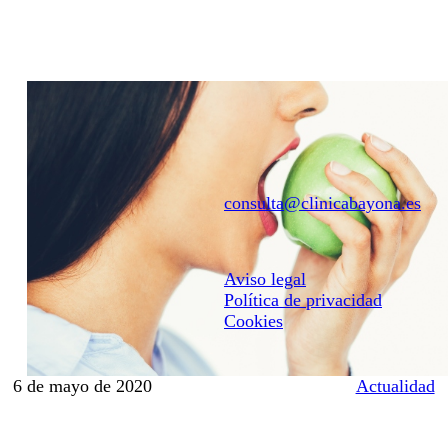
EUS
Clínica
Conócenos
Equipo
consulta@clinicabayona.es
Tecnología
Primera visita
Aviso legal
Facilidades de pago
Política de privacidad
Tratamientos
Cookies
Periodoncia
Ortodoncia
6 de mayo de 2020
Actualidad
Implantes