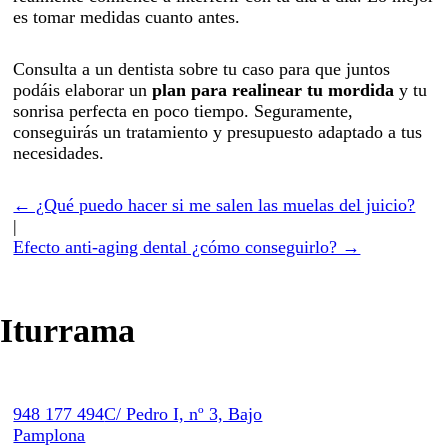
es tomar medidas cuanto antes.
Consulta a un dentista sobre tu caso para que juntos
podáis elaborar un
plan para realinear tu mordida
y tu
sonrisa perfecta en poco tiempo. Seguramente,
conseguirás un tratamiento y presupuesto adaptado a tus
necesidades.
← ¿Qué puedo hacer si me salen las muelas del juicio?
|
Efecto anti-aging dental ¿cómo conseguirlo? →
Iturrama
948 177 494
C/ Pedro I, nº 3, Bajo
Pamplona