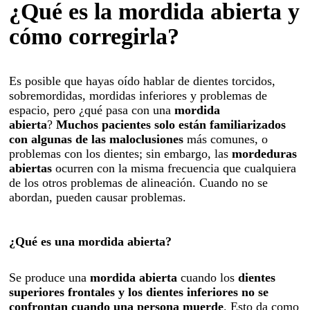
Blanqueamiento
¿Qué es la mordida abierta y
Odontopediatría
cómo corregirla?
Endodoncia
Cirugía oral
Es posible que hayas oído hablar de dientes torcidos,
sobremordidas, mordidas inferiores y problemas de
Prótesis y estética
espacio, pero ¿qué pasa con una
mordida
dental
abierta
?
Muchos pacientes solo están familiarizados
con algunas de las maloclusiones
más comunes, o
Odontología
problemas con los dientes; sin embargo, las
mordeduras
abiertas
ocurren con la misma frecuencia que cualquiera
conservadora
de los otros problemas de alineación. Cuando no se
Servicios
abordan, pueden causar problemas.
Sedación consciente
Atención domiciliaria
¿Qué es una mordida abierta?
Sillón movilidad reducida
Se produce una
mordida
abierta
cuando los
dientes
superiores frontales y los dientes inferiores no se
confrontan cuando una persona muerde
. Esto da como