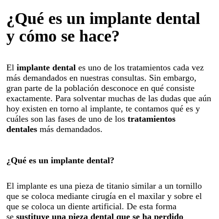
Blanqueamiento
¿Qué es un implante dental
Odontopediatría
y cómo se hace?
Endodoncia
Cirugía oral
El
implante dental
es uno de los tratamientos cada vez
Prótesis y estética
más demandados en nuestras consultas. Sin embargo,
dental
gran parte de la población desconoce en qué consiste
exactamente. Para solventar muchas de las dudas que aún
Odontología
hoy existen en torno al implante, te contamos qué es y
cuáles son las fases de uno de los
tratamientos
conservadora
dentales
más demandados.
Servicios
Sedación consciente
¿Qué es un implante dental?
Atención domiciliaria
El implante es una pieza de titanio similar a un tornillo
Sillón movilidad reducida
que se coloca mediante cirugía en el maxilar y sobre el
que se coloca un diente artificial. De esta forma
se
sustituye una pieza dental que se ha perdido