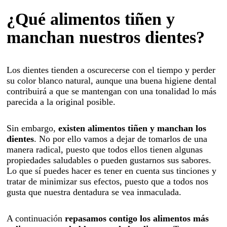
Blanqueamiento
¿Qué alimentos tiñen y
Odontopediatría
manchan nuestros dientes?
Endodoncia
Cirugía oral
Los dientes tienden a oscurecerse con el tiempo y perder
Prótesis y estética
su color blanco natural, aunque una buena higiene dental
dental
contribuirá a que se mantengan con una tonalidad lo más
parecida a la original posible.
Odontología
conservadora
Sin embargo,
existen alimentos tiñen y manchan los
dientes
. No por ello vamos a dejar de tomarlos de una
Servicios
manera radical, puesto que todos ellos tienen algunas
Sedación consciente
propiedades saludables o pueden gustarnos sus sabores.
Lo que sí puedes hacer es tener en cuenta sus tinciones y
Atención domiciliaria
tratar de minimizar sus efectos, puesto que a todos nos
gusta que nuestra dentadura se vea inmaculada.
Sillón movilidad reducida
A continuación
repasamos contigo los alimentos más