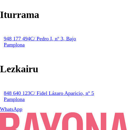
Iturrama
948 177 494
C/ Pedro I, nº 3, Bajo
Pamplona
Lezkairu
848 640 123
C/ Fidel Lázaro Aparicio, nº 5
Pamplona
WhatsApp