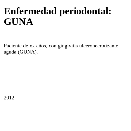
Blanqueamiento
Enfermedad periodontal:
Odontopediatría
GUNA
Endodoncia
Cirugía oral
Prótesis y estética
Paciente de xx años, con
gingivitis ulceronecrotizante
aguda (GUNA).
dental
Odontología
conservadora
Servicios
Sedación consciente
2012
Atención domiciliaria
Sillón movilidad reducida