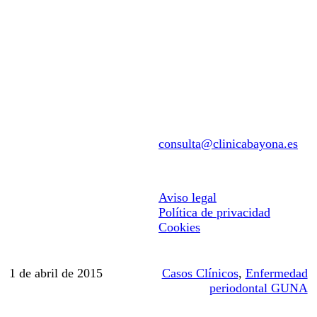
EUS
Clínica
Conócenos
Equipo
consulta@clinicabayona.es
Tecnología
Primera visita
Aviso legal
Facilidades de pago
Política de privacidad
Tratamientos
Cookies
Periodoncia
Ortodoncia
1 de abril de 2015
Casos Clínicos
,
Enfermedad
periodontal GUNA
Implantes