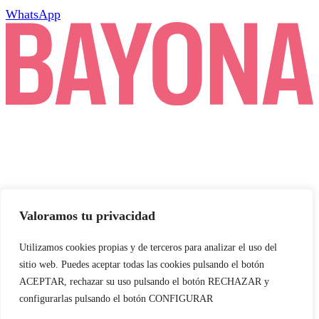
Blanqueamiento
WhatsApp
Odontopediatría
Endodoncia
Cirugía oral
Prótesis y estética
dental
Odontología
conservadora
Servicios
Valoramos tu privacidad
Sedación consciente
Atención domiciliaria
Utilizamos cookies propias y de terceros para analizar el uso del
sitio web. Puedes aceptar todas las cookies pulsando el botón
Sillón movilidad reducida
ACEPTAR, rechazar su uso pulsando el botón RECHAZAR y
configurarlas pulsando el botón CONFIGURAR