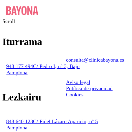
Scroll
EUS
Clínica
Iturrama
Conócenos
Equipo
consulta@clinicabayona.es
Tecnología
948 177 494
C/ Pedro I, nº 3, Bajo
Primera visita
Pamplona
Aviso legal
Facilidades de pago
Política de privacidad
Tratamientos
Lezkairu
Cookies
Periodoncia
Ortodoncia
848 640 123
C/ Fidel Lázaro Aparicio, nº 5
Implantes
Pamplona