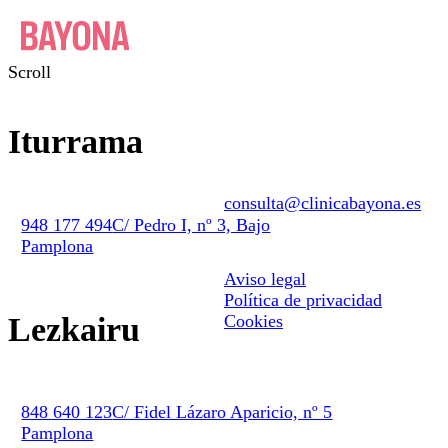
Scroll
EUS
Clínica
Iturrama
Conócenos
Equipo
consulta@clinicabayona.es
Tecnología
948 177 494
C/ Pedro I, nº 3, Bajo
Primera visita
Pamplona
Aviso legal
Facilidades de pago
Política de privacidad
Tratamientos
Lezkairu
Cookies
Periodoncia
Ortodoncia
848 640 123
C/ Fidel Lázaro Aparicio, nº 5
Implantes
Pamplona