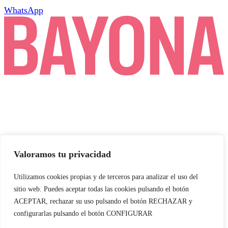
Blanqueamiento
WhatsApp
Odontopediatría
Endodoncia
Cirugía oral
Prótesis y estética
dental
Odontología
conservadora
Servicios
Valoramos tu privacidad
Sedación consciente
Atención domiciliaria
Utilizamos cookies propias y de terceros para analizar el uso del
sitio web. Puedes aceptar todas las cookies pulsando el botón
Sillón movilidad reducida
ACEPTAR, rechazar su uso pulsando el botón RECHAZAR y
configurarlas pulsando el botón CONFIGURAR