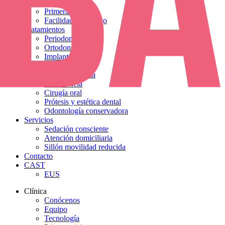
Tecnología
Primera visita
Facilidades de pago
Tratamientos
Periodoncia
Ortodoncia
Implantes
Blanqueamiento
Odontopediatría
Endodoncia
Cirugía oral
Prótesis y estética dental
Odontología conservadora
Servicios
Sedación consciente
Atención domiciliaria
Sillón movilidad reducida
Contacto
CAST
EUS
Clínica
Conócenos
Equipo
Tecnología