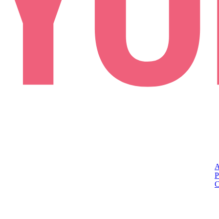
A
P
C