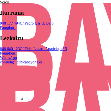
Scroll
Iturrama
948 177 494
C/ Pedro I, nº 3, Bajo
Pamplona
Lezkairu
848 640 123
C/ Fidel Lázaro Aparicio, nº 5
Pamplona
WhatsApp
consulta@clinicabayona.es
Clínica
Conócenos
Equipo