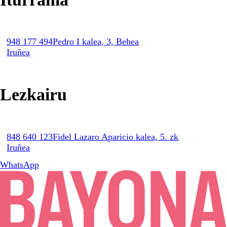
948 177 494
Pedro I kalea, 3, Behea
Iruñea
Lezkairu
848 640 123
Fidel Lazaro Aparicio kalea, 5. zk
Iruñea
WhatsApp