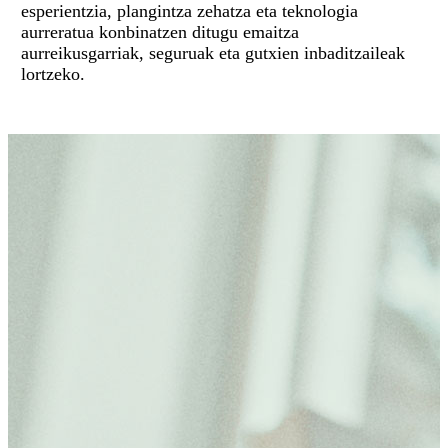
esperientzia, plangintza zehatza eta teknologia
aurreratua konbinatzen ditugu emaitza
aurreikusgarriak, seguruak eta gutxien inbaditzaileak
lortzeko.