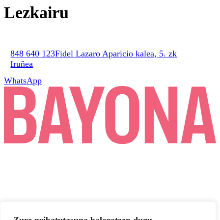
Lezkairu
848 640 123
Fidel Lazaro Aparicio kalea, 5. zk
Iruñea
WhatsApp
Zure pribatutasuna baloratzen dugu