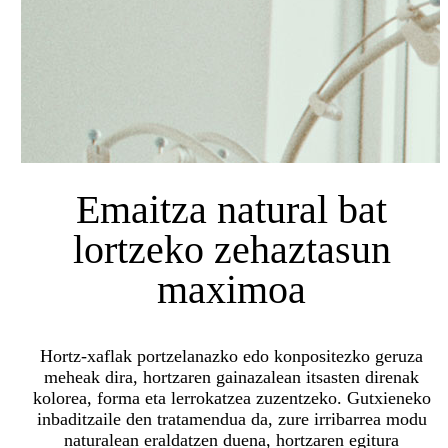
Emaitza natural bat
lortzeko zehaztasun
maximoa
Hortz-xaflak portzelanazko edo konpositezko geruza
meheak dira, hortzaren gainazalean itsasten direnak
kolorea, forma eta lerrokatzea zuzentzeko. Gutxieneko
inbaditzaile den tratamendua da, zure irribarrea modu
naturalean eraldatzen duena, hortzaren egitura