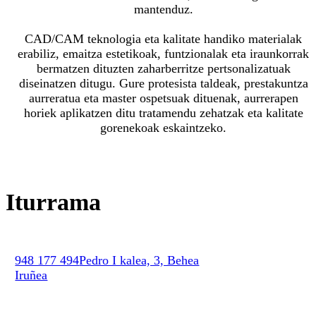
mantenduz.
CAD/CAM teknologia eta kalitate handiko materialak
erabiliz, emaitza estetikoak, funtzionalak eta iraunkorrak
bermatzen dituzten zaharberritze pertsonalizatuak
diseinatzen ditugu. Gure protesista taldeak, prestakuntza
aurreratua eta master ospetsuak dituenak, aurrerapen
horiek aplikatzen ditu tratamendu zehatzak eta kalitate
gorenekoak eskaintzeko.
Iturrama
948 177 494
Pedro I kalea, 3, Behea
Iruñea